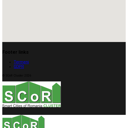
Footer links
Termeni
GDPR
© SCoR Cluster 2026