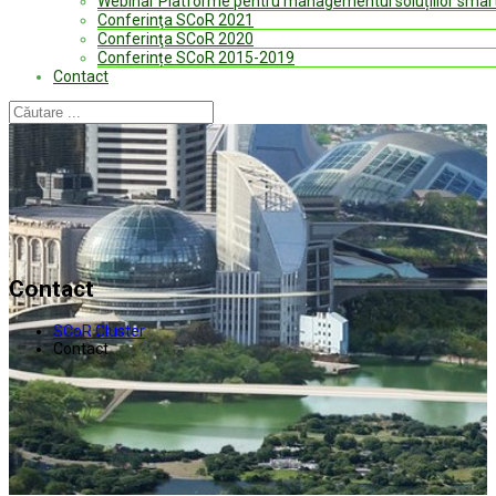
Webinar Platforme pentru managementul soluțiilor smart
Conferinţa SCoR 2021
Conferinţa SCoR 2020
Conferințe SCoR 2015-2019
Contact
Contact
SCoR Cluster
Contact