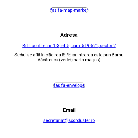
fas fa-map-marker
Adresa
Bd. Lacul Tei nr. 1-3, et. 5, cam. 519-521, sector 2
Sediul se află în clădirea ISPE iar intrarea este prin Barbu
Văcărescu (vedeți harta mai jos)
fas fa-envelope
Email
secretariat@scorcluster.ro