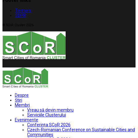
Footer links
Termeni
GDPR
© SCoR Cluster 2026
Despre
Ştiri
Membri
Vreau să devin membru
Serviciile Clusterului
Evenimente
Conferinţa SCoR 2026
Czech-Romanian Conference on Sustainable Cities and
Communities