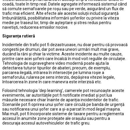
coadă, toate în timp real. Datele agregate informează sistemul când
să comute semafoarele pe roșu sau pe verde, asigurând un flux de
trafic mai eficient. Alte efecte ale acestei soluții includ siguranță
îmbunătățită, posibilitatea informării șoferilor cu privire la viteza
medie pe traseul lor, timp de așteptare și stres redus pentru
navetiști, reducerea emisiilor nocive.
Siguranța rutieră
Incidentele din trafic pot fi dezastruoase, nu doar pentru că provoacă
congestii pe drumuri, dar pot avea uneori urmări mult mai grave,
ducând la răni și chiar la victime. Aceste incidente au multe cauze,
printre care acei șoferii care încalcă în mod voit regulile de circulație.
Tehnologia de supraveghere video modernă poate ajuta la
detectarea tuturor tipurilor de abateri, precum, de exemplu,
parcarea ilegală, intrarea în intersecție pe lumina roșie a
semaforului, rularea pe sens interzis, depășirea vitezei legale,
întoarcerea în zone în care manevra este interzisă etc.
Folosind tehnologia ‘dep learning’, camerele pot recunoaște aceste
evenimente, iar autoritățile pot fi notificate imediat și pot lua
măsurile necesare chiar înainte de apariția incidentelor de trafic.
Scenariile pot fi oprirea unui șofer care circulă pe banda de urgență
sau notificarea unui șofer care a și-a parcat în mod ilegal mașina.
Mai mult, pot fi încorporate sisteme de taxare pentru a reglementa
accesul în anumite zone protejate ale orașului sau pentru a
descuraja accesul autovehiculelor de trafic greu.