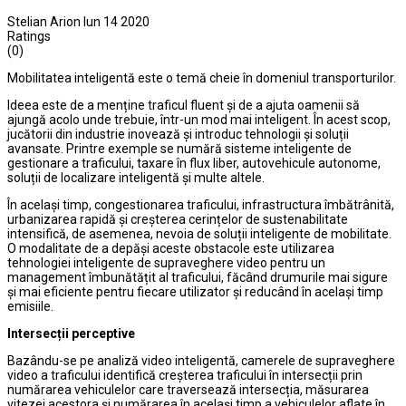
Stelian Arion
Iun 14 2020
Ratings
(0)
Mobilitatea inteligentă este o temă cheie în domeniul transporturilor.
Ideea este de a menține traficul fluent și de a ajuta oamenii să
ajungă acolo unde trebuie, într-un mod mai inteligent. În acest scop,
jucătorii din industrie inovează și introduc tehnologii și soluții
avansate. Printre exemple se numără sisteme inteligente de
gestionare a traficului, taxare în flux liber, autovehicule autonome,
soluții de localizare inteligentă și multe altele.
În același timp, congestionarea traficului, infrastructura îmbătrânită,
urbanizarea rapidă și creșterea cerințelor de sustenabilitate
intensifică, de asemenea, nevoia de soluții inteligente de mobilitate.
O modalitate de a depăși aceste obstacole este utilizarea
tehnologiei inteligente de supraveghere video pentru un
management îmbunătățit al traficului, făcând drumurile mai sigure
și mai eficiente pentru fiecare utilizator și reducând în același timp
emisiile.
Intersecții perceptive
Bazându-se pe analiză video inteligentă, camerele de supraveghere
video a traficului identifică creșterea traficului în intersecții prin
numărarea vehiculelor care traversează intersecția, măsurarea
vitezei acestora și numărarea în același timp a vehiculelor aflate în