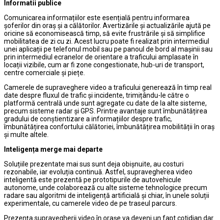
Informatii publice
Comunicarea informațiilor este esențială pentru informarea
șoferilor din oraș și a călătorilor. Avertizările și actualizările ajută pe
oricine să economisească timp, să evite frustrările și să simplifice
mobilitatea de zi cu zi. Acest lucru poate fi realizat prin intermediul
unei aplicații pe telefonul mobil sau pe panoul de bord al mașinii sau
prin intermediul ecranelor de orientare a traficului amplasate în
locații vizibile, cum ar fi zone congestionate, hub-uri de transport,
centre comerciale și piețe.
Camerele de supraveghere video a traficului generează în timp real
date despre fluxul de trafic și incidente, trimițându-le către o
platformă centrală unde sunt agregate cu date de la alte sisteme,
precum sisteme radar și GPS. Printre avantaje sunt îmbunătățirea
gradului de conștientizare a informațiilor despre trafic,
îmbunătățirea confortului călătoriei, îmbunătățirea mobilității în oraș
și multe altele.
Inteligența merge mai departe
Soluțiile prezentate mai sus sunt deja obișnuite, au costuri
rezonabile, iar evoluția continuă. Astfel, supravegherea video
inteligentă este prezentă pe prototipurile de autovehicule
autonome, unde colaborează cu alte sisteme tehnologice precum
radare sau algoritmi de inteligență artificială și chiar, în unele soluții
experimentale, cu camerele video de pe traseul parcurs.
Prezența supravegherii video în orașe va deveni un fapt cotidian dar