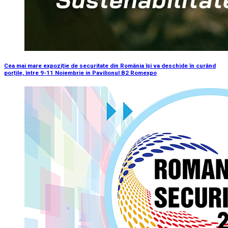
Cea mai mare expoziție de securitate din România își va deschide în curând
porțile, între 9-11 Noiembrie in Pavilionul B2 Romexpo