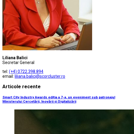
Liliana Balici
Secretar General
tel:
(+4) 0722.398.894
email:
liliana.balici@scorcluster.ro
Articole recente
Smart City Industry Awards ediția a 7-a, un eveniment sub patronajul
Ministerului Cercetării, Inovării și Digitalizării