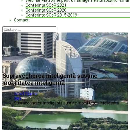
Webinar Platforme pentru managementul soluțiilor smart
Conferinţa SCoR 2021
Conferinţa SCoR 2020
Conferințe SCoR 2015-2019
Contact
Supravegherea inteligentă susține
mobilitatea inteligentă
SCoR Cluster
Ştiri
Supravegherea inteligentă susține mobilitatea inteligentă